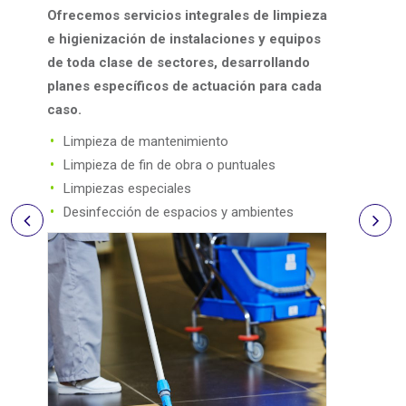
e
Ofrecemos servicios integrales de limpieza
Ofrece
e higienización de instalaciones y equipos
preven
de toda clase de sectores, desarrollando
Sist
planes específicos de actuación para cada
Sist
caso.
Sis
Limpieza de mantenimiento
Sist
Limpieza de fin de obra o puntuales
Sis
Limpiezas especiales
Desinfección de espacios y ambientes